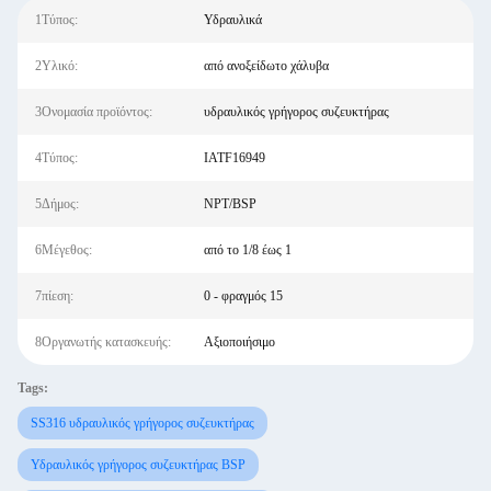
1Τύπος:
Υδραυλικά
2Υλικό:
από ανοξείδωτο χάλυβα
3Ονομασία προϊόντος:
υδραυλικός γρήγορος συζευκτήρας
4Τύπος:
IATF16949
5Δήμος:
NPT/BSP
6Μέγεθος:
από το 1/8 έως 1
7πίεση:
0 - φραγμός 15
8Οργανωτής κατασκευής:
Αξιοποιήσιμο
Tags:
SS316 υδραυλικός γρήγορος συζευκτήρας
Υδραυλικός γρήγορος συζευκτήρας BSP