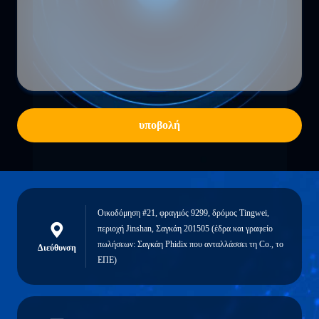
υποβολή
Οικοδόμηση #21, φραγμός 9299, δρόμος Tingwei,
περιοχή Jinshan, Σαγκάη 201505 (έδρα και γραφείο
πωλήσεων: Σαγκάη Phidix που ανταλλάσσει τη Co., το
Διεύθυνση
ΕΠΕ)