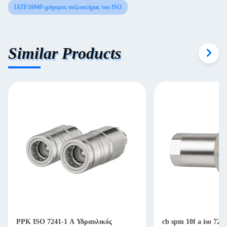
IATF16949 γρήγορος συζευκτήρας του ISO
Similar Products
PPK ISO 7241-1 A Υδραυλικός
cb spm 10f a iso 724