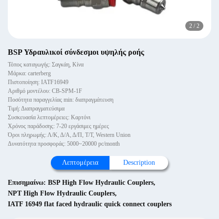
2
/
2
BSP Υδραυλικοί σύνδεσμοι υψηλής ροής
Τόπος καταγωγής: Σαγκάη, Κίνα
Μάρκα: carterberg
Πιστοποίηση: IATF16949
Αριθμό μοντέλου: CB-SPM-1F
Ποσότητα παραγγελίας min: διαπραγμάτευση
Τιμή: Διαπραγματεύσιμα
Συσκευασία λεπτομέρειες: Καρτόνι
Χρόνος παράδοσης: 7-20 εργάσιμες ημέρες
Όροι πληρωμής: Λ/Κ, Δ/Α, Δ/Π, Τ/Τ, Western Union
Δυνατότητα προσφοράς: 5000~20000 pc/month
Λεπτομέρεια
Description
Επισημαίνω:
BSP High Flow Hydraulic Couplers
,
NPT High Flow Hydraulic Couplers
,
IATF 16949 flat faced hydraulic quick connect couplers