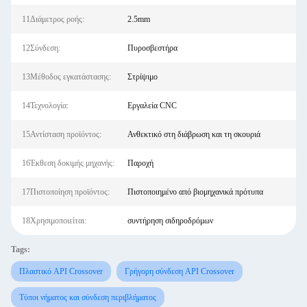
11Διάμετρος ροής:
2.5mm
12Σύνδεση:
Πυροσβεστήρα
13Μέθοδος εγκατάστασης:
Στρίψιμο
14Τεχνολογία:
Εργαλεία CNC
15Αντίσταση προϊόντος:
Ανθεκτικό στη διάβρωση και τη σκουριά
16Έκθεση δοκιμής μηχανής:
Παροχή
17Πιστοποίηση προϊόντος:
Πιστοποιημένο από βιομηχανικά πρότυπα
18Χρησιμοποιείται:
συντήρηση σιδηροδρόμων
Tags:
Πλαστικό API Crossover
Γρήγορη σύνδεση API Crossover
Τύποι νήματος και σύνδεση περιβλήματος