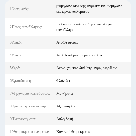
βιομηχανία αιολικής ενέργειας και βιομηχανία
1Εφαρμογές:
επεξεργασίας λυμάτων
Εισάγετε το σωλήνα στην φλάντσα για
2Τύπος συγκόλλησης:
συγκόλληση
3Υλικό:
Ατσάλι ατσάλι
4Υλικό:
Ατσάλι άνθρακα, κράμα ατσάλι
5Υγρά:
Αέριο, χημικός διαλύτης, νερό, πετρέλαιο
6Εγκατάσταση:
Φλάντζες
7Μηχανισμός κλειδώματος:
Με νήματα
8Οργανωτής κατασκευής:
Αξιοποιήσιμο
9Πλεονεκτήματα:
Απλή δομή
10Θερμοκρασία των μέσων:
Κανονική θερμοκρασία