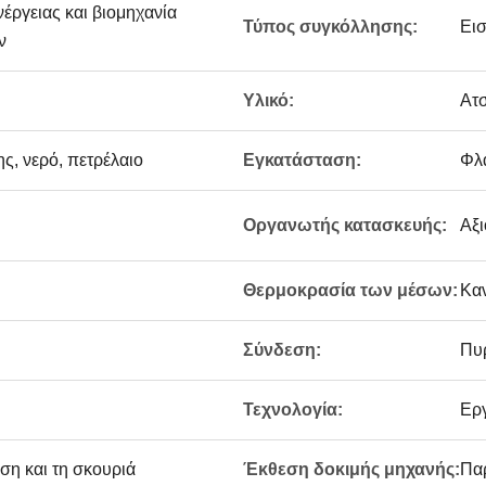
νέργειας και βιομηχανία
Τύπος συγκόλλησης:
Εισ
ν
Υλικό:
Ατσ
ης, νερό, πετρέλαιο
Εγκατάσταση:
Φλ
Οργανωτής κατασκευής:
Αξι
Θερμοκρασία των μέσων:
Κα
Σύνδεση:
Πυ
Τεχνολογία:
Ερ
ση και τη σκουριά
Έκθεση δοκιμής μηχανής:
Πα