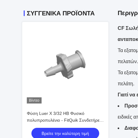
Περιγρ
ΣΥΓΓΕΝΙΚΆ ΠΡΟΪΌΝΤΑ
CF Σωλή
ανταποκ
Τα εξατο
πελατών.
Τα εξατο
πελάτη.
Γιατί να 
Βίντεο
Προσ
Φύση Luer X 3/32 HB Φυσικό
ειδικές 
πολυπροπυλένιο - FitQuik Συνδετήρες
& Εφοδιασμοί
Διαφο
Βρείτε την καλύτερη τιμή