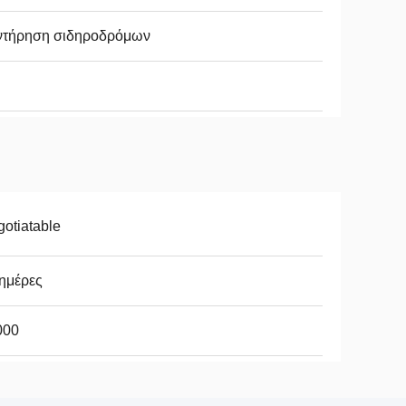
ντήρηση σιδηροδρόμων
otiatable
ημέρες
000