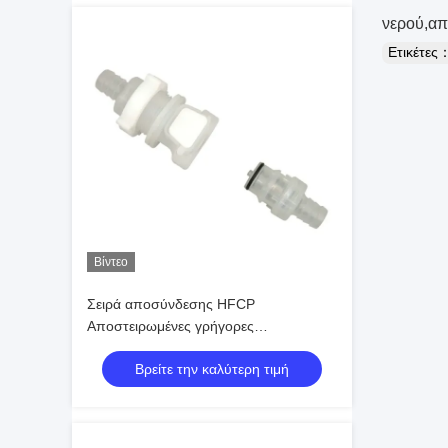
νερού,απ
Ετικέτες
Βίντεο
Σειρά αποσύνδεσης HFCP
Αποστειρωμένες γρήγορες
αποσυνδέσεις για Βιοφαρμακευτική &
Βρείτε την καλύτερη τιμή
Θεραπεία Κυττάρων