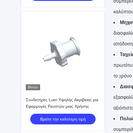
συμπεριλ
καλύπτου
Μηχαν
διασφαλίσ
απόδοση
Ταχε
πρωτότυπ
το χρόνο
Διασφ
Βίντεο
εξασφαλίζ
Συνδετήρες Luer Υψηλής Ακρίβειας για
Εφαρμογές Ρευστών μιας Χρήσης
αξιόπιστ
Πολυδ
Βρείτε την καλύτερη τιμή
συμπεριλ