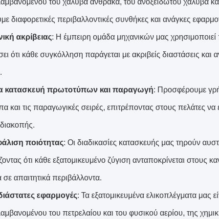
αμβανομένου του χάλυβα άνθρακα, του ανοξείδωτου χάλυβα και
με διαφορετικές περιβαλλοντικές συνθήκες και ανάγκες εφαρμο
ική ακρίβειας
: Η έμπειρη ομάδα μηχανικών μας χρησιμοποιεί 
ει ότι κάθε συγκόλληση παράγεται με ακριβείς διαστάσεις και α
.
ία κατασκευή πρωτοτύπων και παραγωγή
: Προσφέρουμε γρ
α και τις παραγωγικές σειρές, επιτρέποντας στους πελάτες να 
 διακοπής.
άλιση ποιότητας
: Οι διαδικασίες κατασκευής μας τηρούν αυσ
οντας ότι κάθε εξατομικευμένο ζύγιση ανταποκρίνεται στους καν
α σε απαιτητικά περιβάλλοντα.
ιάστατες εφαρμογές
: Τα εξατομικευμένα ελικοπλέγματα μας ε
αμβανομένου του πετρελαίου και του φυσικού αερίου, της χημικ