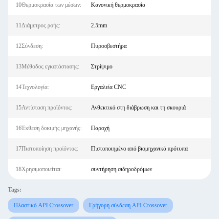
10Θερμοκρασία των μέσων:
Κανονική θερμοκρασία
11Διάμετρος ροής:
2.5mm
12Σύνδεση:
Πυροσβεστήρα
13Μέθοδος εγκατάστασης:
Στρίψιμο
14Τεχνολογία:
Εργαλεία CNC
15Αντίσταση προϊόντος:
Ανθεκτικό στη διάβρωση και τη σκουριά
16Έκθεση δοκιμής μηχανής:
Παροχή
17Πιστοποίηση προϊόντος:
Πιστοποιημένο από βιομηχανικά πρότυπα
18Χρησιμοποιείται:
συντήρηση σιδηροδρόμων
Tags:
Πλαστικό API Crossover
Γρήγορη σύνδεση API Crossover