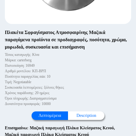
Πλακέτα Σφραγίσματος Ατμοσφαιρίνης Μαζικά
παραγόμενα προϊόντα σε προδιαγραφές, ποσότητα, χρώμα,
μυρωδιά, συσκευασία και επισήμανση
Τόπος καταγωγής: Κίνα
Μάρκα: carterberg
Πιστοποίηση: 16949
Αριθμό μοντέλου: ΚΠ-ΒΡΠ
Ποσότητα παραγγελίας min: 10
Τιμή: Negotiatable
Συσκευασία λεπτομέρειες: ξύλινες θήκες
Χρόνος παράδοσης: 20 ημέρες
Όροι πληρωμής: Διαπραγματεύσιμα
Δυνατότητα προσφοράς: 10000
Λεπτομέρεια
Description
Επισημαίνω:
Μαζική παραγωγή Πλάκα Κλείσματος Κενού
,
Μαζική παραγωγή Πλάκα Κλείσματος Κενού