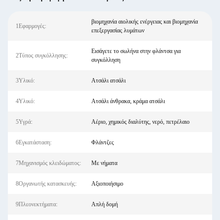
βιομηχανία αιολικής ενέργειας και βιομηχανία
1Εφαρμογές:
επεξεργασίας λυμάτων
Εισάγετε το σωλήνα στην φλάντσα για
2Τύπος συγκόλλησης:
συγκόλληση
3Υλικό:
Ατσάλι ατσάλι
4Υλικό:
Ατσάλι άνθρακα, κράμα ατσάλι
5Υγρά:
Αέριο, χημικός διαλύτης, νερό, πετρέλαιο
6Εγκατάσταση:
Φλάντζες
7Μηχανισμός κλειδώματος:
Με νήματα
8Οργανωτής κατασκευής:
Αξιοποιήσιμο
9Πλεονεκτήματα:
Απλή δομή