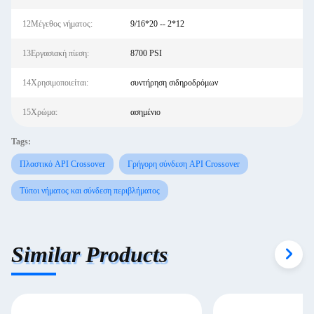
12Μέγεθος νήματος:
9/16*20 -- 2*12
13Εργασιακή πίεση:
8700 PSI
14Χρησιμοποιείται:
συντήρηση σιδηροδρόμων
15Χρώμα:
ασημένιο
Tags:
Πλαστικό API Crossover
Γρήγορη σύνδεση API Crossover
Τύποι νήματος και σύνδεση περιβλήματος
Similar Products