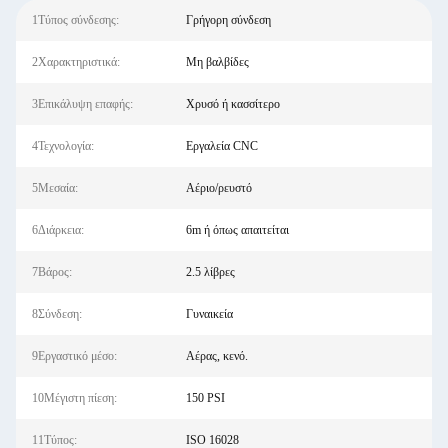
1Τύπος σύνδεσης:
Γρήγορη σύνδεση
2Χαρακτηριστικά:
Μη βαλβίδες
3Επικάλυψη επαφής:
Χρυσό ή κασσίτερο
4Τεχνολογία:
Εργαλεία CNC
5Μεσαία:
Αέριο/ρευστό
6Διάρκεια:
6m ή όπως απαιτείται
7Βάρος:
2.5 λίβρες
8Σύνδεση:
Γυναικεία
9Εργαστικό μέσο:
Αέρας, κενό.
10Μέγιστη πίεση:
150 PSI
11Τύπος:
ISO 16028