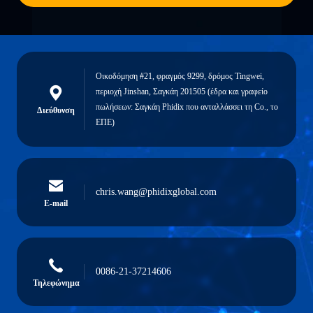
Οικοδόμηση #21, φραγμός 9299, δρόμος Tingwei,
περιοχή Jinshan, Σαγκάη 201505 (έδρα και γραφείο
πωλήσεων: Σαγκάη Phidix που ανταλλάσσει τη Co., το
Διεύθυνση
ΕΠΕ)
chris.wang@phidixglobal.com
E-mail
0086-21-37214606
Τηλεφώνημα