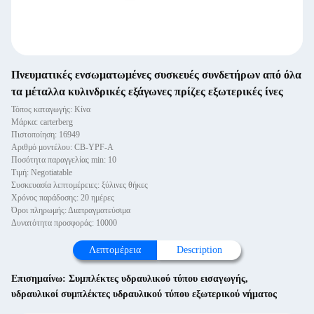
Πνευματικές ενσωματωμένες συσκευές συνδετήρων από όλα
τα μέταλλα κυλινδρικές εξάγωνες πρίζες εξωτερικές ίνες
Τόπος καταγωγής: Κίνα
Μάρκα: carterberg
Πιστοποίηση: 16949
Αριθμό μοντέλου: CB-YPF-A
Ποσότητα παραγγελίας min: 10
Τιμή: Negotiatable
Συσκευασία λεπτομέρειες: ξύλινες θήκες
Χρόνος παράδοσης: 20 ημέρες
Όροι πληρωμής: Διαπραγματεύσιμα
Δυνατότητα προσφοράς: 10000
Λεπτομέρεια
Description
Επισημαίνω:
Συμπλέκτες υδραυλικού τύπου εισαγωγής
,
υδραυλικοί συμπλέκτες υδραυλικού τύπου εξωτερικού νήματος