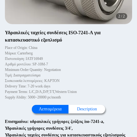
2
/
2
Υδραυλικές ταχείες συνδέσεις ISO-7241-A για
κατασκευαστικό εξοπλισμό
Place of Origin: China
Μάρκα: Carterberg
Πιστοποίηση: IATF16949
Αριθμό μοντέλου: SP-10M-7
Minimum Order Quantity: Negotiation
Τιμή: Διαπραγματεύσιμα
Συσκευασία λεπτομέρειες: ΚΑΡΤΟΝ
Delivery Time: 7-20 work days
Payment Terms: L/C,D/A,D/P,T/T,Western Union
Supply Ability: 5000~20000 pc/month
Λεπτομέρεια
Description
Επισημαίνω:
υδραυλικές γρήγορες ζεύξεις iso-7241-a
,
Υδραυλικές γρήγορες συνδέσεις 3/4'
,
Υδραυλικές ταχείες συνδέσεις για κατασκευαστικούς εξοπλισμούς