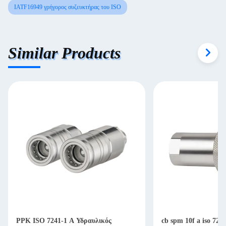
IATF16949 γρήγορος συζευκτήρας του ISO
Similar Products
PPK ISO 7241-1 A Υδραυλικός
cb spm 10f a iso 724