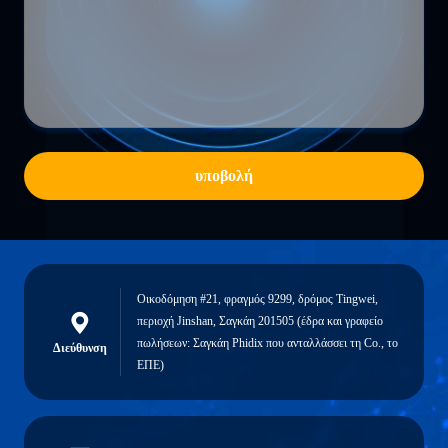
υποβολή
Οικοδόμηση #21, φραγμός 9299, δρόμος Tingwei,
περιοχή Jinshan, Σαγκάη 201505 (έδρα και γραφείο
πωλήσεων: Σαγκάη Phidix που ανταλλάσσει τη Co., το
Διεύθυνση
ΕΠΕ)