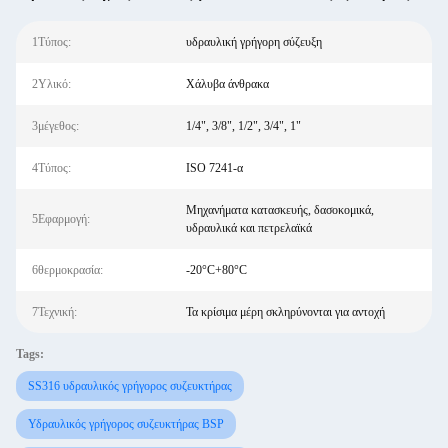
1Τύπος:
υδραυλική γρήγορη σύζευξη
2Υλικό:
Χάλυβα άνθρακα
3μέγεθος:
1/4", 3/8", 1/2", 3/4", 1"
4Τύπος:
ISO 7241-α
Μηχανήματα κατασκευής, δασοκομικά,
5Εφαρμογή:
υδραυλικά και πετρελαϊκά
6θερμοκρασία:
-20°C+80°C
7Τεχνική:
Τα κρίσιμα μέρη σκληρύνονται για αντοχή
Tags:
SS316 υδραυλικός γρήγορος συζευκτήρας
Υδραυλικός γρήγορος συζευκτήρας BSP