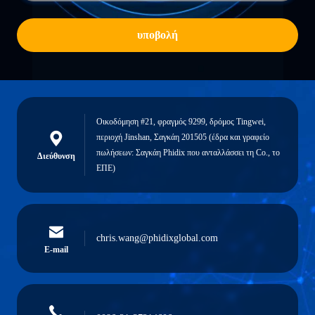
υποβολή
Οικοδόμηση #21, φραγμός 9299, δρόμος Tingwei,
περιοχή Jinshan, Σαγκάη 201505 (έδρα και γραφείο
πωλήσεων: Σαγκάη Phidix που ανταλλάσσει τη Co., το
Διεύθυνση
ΕΠΕ)
chris.wang@phidixglobal.com
E-mail