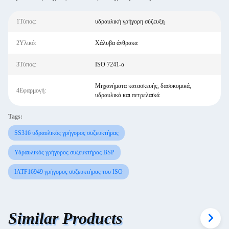
1Τύπος:
υδραυλική γρήγορη σύζευξη
2Υλικό:
Χάλυβα άνθρακα
3Τύπος:
ISO 7241-α
Μηχανήματα κατασκευής, δασοκομικά,
4Εφαρμογή:
υδραυλικά και πετρελαϊκά
Tags:
SS316 υδραυλικός γρήγορος συζευκτήρας
Υδραυλικός γρήγορος συζευκτήρας BSP
IATF16949 γρήγορος συζευκτήρας του ISO
Similar Products