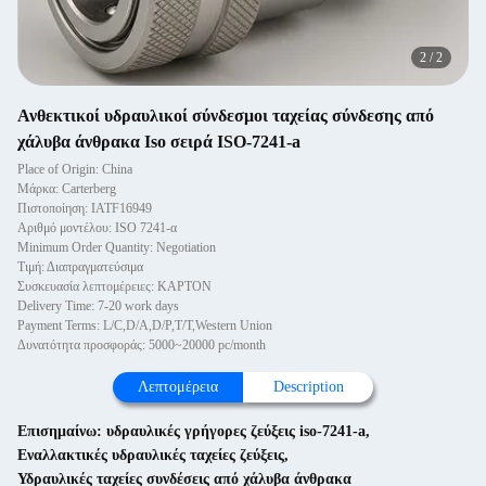
2
/
2
Ανθεκτικοί υδραυλικοί σύνδεσμοι ταχείας σύνδεσης από
χάλυβα άνθρακα Iso σειρά ISO-7241-a
Place of Origin: China
Μάρκα: Carterberg
Πιστοποίηση: IATF16949
Αριθμό μοντέλου: ISO 7241-α
Minimum Order Quantity: Negotiation
Τιμή: Διαπραγματεύσιμα
Συσκευασία λεπτομέρειες: ΚΑΡΤΟΝ
Delivery Time: 7-20 work days
Payment Terms: L/C,D/A,D/P,T/T,Western Union
Δυνατότητα προσφοράς: 5000~20000 pc/month
Λεπτομέρεια
Description
Επισημαίνω:
υδραυλικές γρήγορες ζεύξεις iso-7241-a
,
Εναλλακτικές υδραυλικές ταχείες ζεύξεις
,
Υδραυλικές ταχείες συνδέσεις από χάλυβα άνθρακα