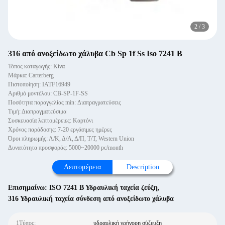
2
/
3
316 από ανοξείδωτο χάλυβα Cb Sp 1f Ss Iso 7241 B
Τόπος καταγωγής: Κίνα
Μάρκα: Carterberg
Πιστοποίηση: IATF16949
Αριθμό μοντέλου: CB-SP-1F-SS
Ποσότητα παραγγελίας min: Διαπραγματεύσεις
Τιμή: Διαπραγματεύσιμα
Συσκευασία λεπτομέρειες: Καρτόνι
Χρόνος παράδοσης: 7-20 εργάσιμες ημέρες
Όροι πληρωμής: Λ/Κ, Δ/Α, Δ/Π, Τ/Τ, Western Union
Δυνατότητα προσφοράς: 5000~20000 pc/month
Λεπτομέρεια
Description
Επισημαίνω:
ISO 7241 Β Υδραυλική ταχεία ζεύξη
,
316 Υδραυλική ταχεία σύνδεση από ανοξείδωτο χάλυβα
1Τύπος:
υδραυλική γρήγορη σύζευξη