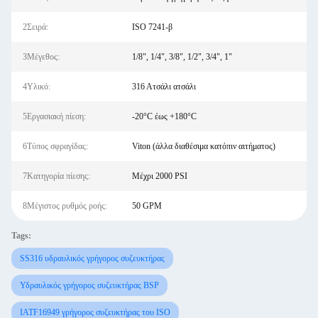
2Σειρά:
ISO 7241-β
3Μέγεθος:
1/8", 1/4", 3/8", 1/2", 3/4", 1"
4Υλικό:
316 Ατσάλι ατσάλι
5Εργασιακή πίεση:
-20°C έως +180°C
6Τύπος σφραγίδας:
Viton (άλλα διαθέσιμα κατόπιν αιτήματος)
7Κατηγορία πίεσης:
Μέχρι 2000 PSI
8Μέγιστος ρυθμός ροής:
50 GPM
Tags:
SS316 υδραυλικός γρήγορος συζευκτήρας
Υδραυλικός γρήγορος συζευκτήρας BSP
IATF16949 γρήγορος συζευκτήρας του ISO