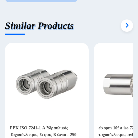
Similar Products
PPK ISO 7241-1 A Υδραυλικός
cb spm 10f a iso 724
Ταχυσύνδεσμος Σειράς Κώνου - 250
ταχυσύνδεσμος ανθεκ