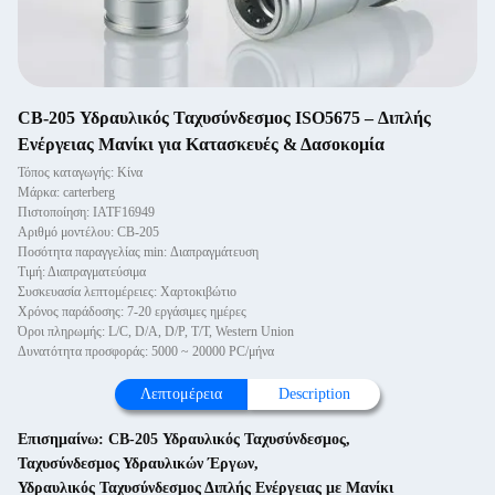
CB-205 Υδραυλικός Ταχυσύνδεσμος ISO5675 – Διπλής
Ενέργειας Μανίκι για Κατασκευές & Δασοκομία
Τόπος καταγωγής: Κίνα
Μάρκα: carterberg
Πιστοποίηση: IATF16949
Αριθμό μοντέλου: CB-205
Ποσότητα παραγγελίας min: Διαπραγμάτευση
Τιμή: Διαπραγματεύσιμα
Συσκευασία λεπτομέρειες: Χαρτοκιβώτιο
Χρόνος παράδοσης: 7-20 εργάσιμες ημέρες
Όροι πληρωμής: L/C, D/A, D/P, T/T, Western Union
Δυνατότητα προσφοράς: 5000 ~ 20000 PC/μήνα
Λεπτομέρεια
Description
Επισημαίνω:
CB-205 Υδραυλικός Ταχυσύνδεσμος
,
Ταχυσύνδεσμος Υδραυλικών Έργων
,
Υδραυλικός Ταχυσύνδεσμος Διπλής Ενέργειας με Μανίκι