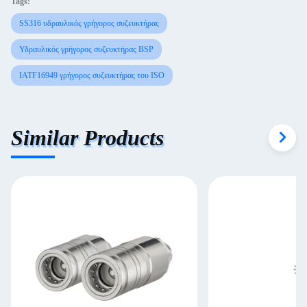
Tags:
SS316 υδραυλικός γρήγορος συζευκτήρας
Υδραυλικός γρήγορος συζευκτήρας BSP
IATF16949 γρήγορος συζευκτήρας του ISO
Similar Products