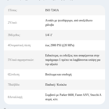
1Τύπος:
ISO 7241Α
Ατσάλι με ψευδάργυρο, από ανοξείδωτο
2Υλικό:
χάλυβα
3Μέγεθος:
1/4'-1'
4Ονομαστική πίεση:
έως 2900 PSI ((20 MPa)
Ειδικότερα, οι ενδείξεις που αναφέρονται στην
5Υλικά σφραγιστικών:
παράγραφο 1 πρέπει να λαμβάνονται υπόψη για
την αξιολό
6Σύνδεση:
Βούλωμα και υποδοχή
7Βαλβίδα:
Παιδική / Κούκλα
Συμβατό με Parker 6600, Faster ANV, Stucchi A
8Ανταλλαγή:
σειρά, κλπ.