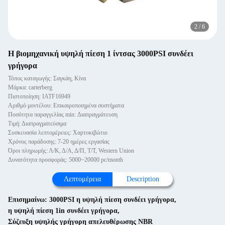
2
/
6
Η βιομηχανική υψηλή πίεση 1 ίντσας 3000PSI συνδέει
γρήγορα
Τόπος καταγωγής: Σαγκάη, Κίνα
Μάρκα: carterberg
Πιστοποίηση: IATF16949
Αριθμό μοντέλου: Επικαιροποιημένα συστήματα
Ποσότητα παραγγελίας min: Διαπραγμάτευση
Τιμή: Διαπραγματεύσιμα
Συσκευασία λεπτομέρειες: Χαρτοκιβώτιο
Χρόνος παράδοσης: 7-20 ημέρες εργασίας
Όροι πληρωμής: Λ/Κ, Δ/Α, Δ/Π, Τ/Τ, Western Union
Δυνατότητα προσφοράς: 5000~20000 pc/month
Λεπτομέρεια
Description
Επισημαίνω:
3000PSI η υψηλή πίεση συνδέει γρήγορα
,
η υψηλή πίεση 1in συνδέει γρήγορα
,
Σύζευξη υψηλής γρήγορη απελευθέρωσης NBR