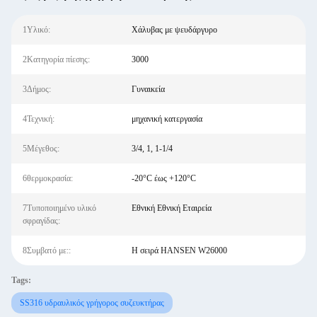
1Υλικό:
Χάλυβας με ψευδάργυρο
2Κατηγορία πίεσης:
3000
3Δήμος:
Γυναικεία
4Τεχνική:
μηχανική κατεργασία
5Μέγεθος:
3/4, 1, 1-1/4
6θερμοκρασία:
-20°C έως +120°C
7Τυποποιημένο υλικό
Εθνική Εθνική Εταιρεία
σφραγίδας:
8Συμβατό με::
Η σειρά HANSEN W26000
Tags:
SS316 υδραυλικός γρήγορος συζευκτήρας