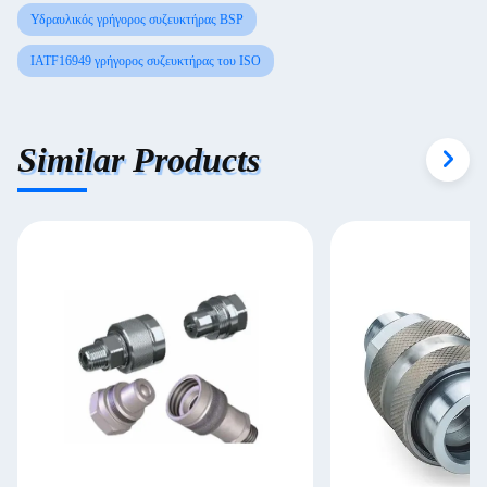
Υδραυλικός γρήγορος συζευκτήρας BSP
IATF16949 γρήγορος συζευκτήρας του ISO
Similar Products