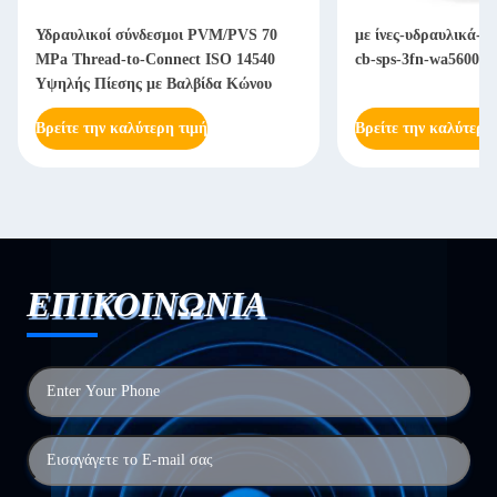
Υδραυλικοί σύνδεσμοι PVM/PVS 70
με ίνες-υδραυλικά-γ
MPa Thread-to-Connect ISO 14540
cb-sps-3fn-wa56000
Υψηλής Πίεσης με Βαλβίδα Κώνου
Βρείτε την καλύτερη τιμή
Βρείτε την καλύτερη
ΕΠΙΚΟΙΝΩΝΙΑ