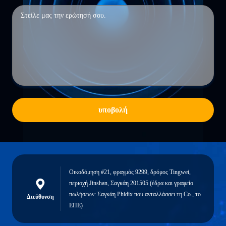
υποβολή
Οικοδόμηση #21, φραγμός 9299, δρόμος Tingwei,
περιοχή Jinshan, Σαγκάη 201505 (έδρα και γραφείο
πωλήσεων: Σαγκάη Phidix που ανταλλάσσει τη Co., το
Διεύθυνση
ΕΠΕ)