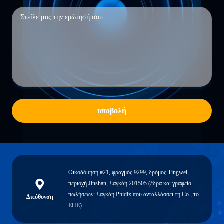
υποβολή
Οικοδόμηση #21, φραγμός 9299, δρόμος Tingwei,
περιοχή Jinshan, Σαγκάη 201505 (έδρα και γραφείο
πωλήσεων: Σαγκάη Phidix που ανταλλάσσει τη Co., το
Διεύθυνση
ΕΠΕ)