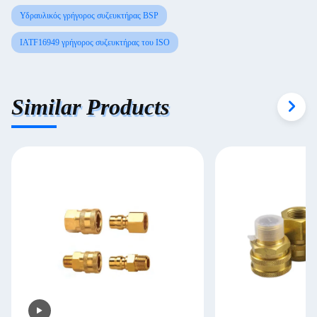
Υδραυλικός γρήγορος συζευκτήρας BSP
IATF16949 γρήγορος συζευκτήρας του ISO
Similar Products