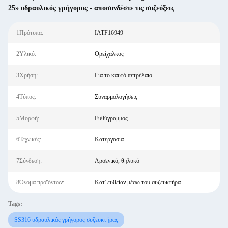
25» υδραυλικός γρήγορος - αποσυνδέστε τις συζεύξεις
1Πρότυπα:
IATF16949
2Υλικό:
Ορείχαλκος
3Χρήση:
Για το καυτό πετρέλαιο
4Τύπος:
Συναρμολογήσεις
5Μορφή:
Ευθύγραμμος
6Τεχνικές:
Κατεργασία
7Σύνδεση:
Αρσενικό, θηλυκό
8Όνομα προϊόντων:
Κατ' ευθείαν μέσω του συζευκτήρα
Tags:
SS316 υδραυλικός γρήγορος συζευκτήρας