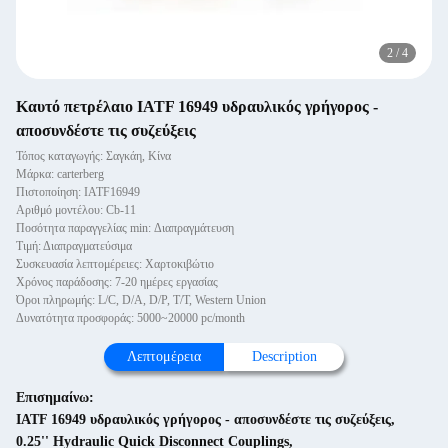
2
/
4
Καυτό πετρέλαιο IATF 16949 υδραυλικός γρήγορος -
αποσυνδέστε τις συζεύξεις
Τόπος καταγωγής: Σαγκάη, Κίνα
Μάρκα: carterberg
Πιστοποίηση: IATF16949
Αριθμό μοντέλου: Cb-11
Ποσότητα παραγγελίας min: Διαπραγμάτευση
Τιμή: Διαπραγματεύσιμα
Συσκευασία λεπτομέρειες: Χαρτοκιβώτιο
Χρόνος παράδοσης: 7-20 ημέρες εργασίας
Όροι πληρωμής: L/C, D/A, D/P, T/T, Western Union
Δυνατότητα προσφοράς: 5000~20000 pc/month
Λεπτομέρεια
Description
Επισημαίνω:
IATF 16949 υδραυλικός γρήγορος - αποσυνδέστε τις συζεύξεις
,
0.25'' Hydraulic Quick Disconnect Couplings
,