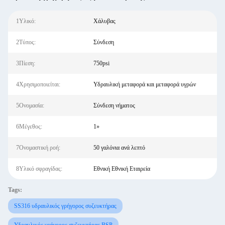
1Υλικό:
Χάλυβας
2Τύπος:
Σύνδεση
3Πίεση:
750psi
4Χρησιμοποιείται:
Υδραυλική μεταφορά και μεταφορά υγρών
5Ονομασία:
Σύνδεση νήματος
6Μέγεθος:
1»
7Ονομαστική ροή:
50 γαλόνια ανά λεπτό
8Υλικό σφραγίδας:
Εθνική Εθνική Εταιρεία
Tags:
SS316 υδραυλικός γρήγορος συζευκτήρας