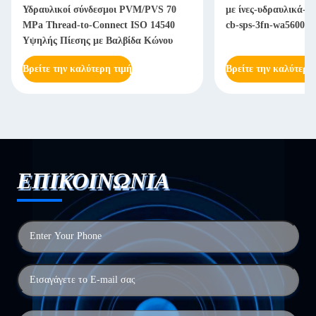
Υδραυλικοί σύνδεσμοι PVM/PVS 70
με ίνες-υδραυλικά-γ
MPa Thread-to-Connect ISO 14540
cb-sps-3fn-wa56000
Υψηλής Πίεσης με Βαλβίδα Κώνου
Βρείτε την καλύτερη τιμή
Βρείτε την καλύτερη
ΕΠΙΚΟΙΝΩΝΙΑ