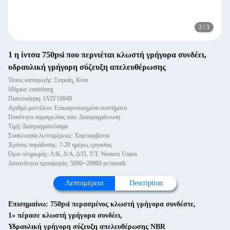
2
/
3
1 η ίντσα 750psi που περνιέται κλωστή γρήγορα συνδέει,
υδραυλική γρήγορη σύζευξη απελευθέρωσης
Τόπος καταγωγής: Σαγκάη, Κίνα
Μάρκα: carterberg
Πιστοποίηση: IATF16949
Αριθμό μοντέλου: Επικαιροποιημένα συστήματα
Ποσότητα παραγγελίας min: Διαπραγμάτευση
Τιμή: Διαπραγματεύσιμα
Συσκευασία λεπτομέρειες: Χαρτοκιβώτιο
Χρόνος παράδοσης: 7-20 ημέρες εργασίας
Όροι πληρωμής: Λ/Κ, Δ/Α, Δ/Π, Τ/Τ, Western Union
Δυνατότητα προσφοράς: 5000~20000 pc/month
Λεπτομέρεια
Description
Επισημαίνω:
750psi περασμένος κλωστή γρήγορα συνδέστε
,
1» πέρασε κλωστή γρήγορα συνδέει
,
Υδραυλική γρήγορη σύζευξη απελευθέρωσης NBR