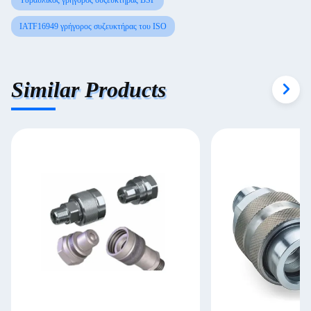
Υδραυλικός γρήγορος συζευκτήρας BSP
IATF16949 γρήγορος συζευκτήρας του ISO
Similar Products