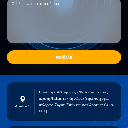
υποβολή
Οικοδόμηση #21, φραγμός 9299, δρόμος Tingwei,
περιοχή Jinshan, Σαγκάη 201505 (έδρα και γραφείο
πωλήσεων: Σαγκάη Phidix που ανταλλάσσει τη Co., το
Διεύθυνση
ΕΠΕ)