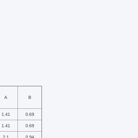
Α
Β
1.41
0.69
1.41
0.69
2.1
0.94