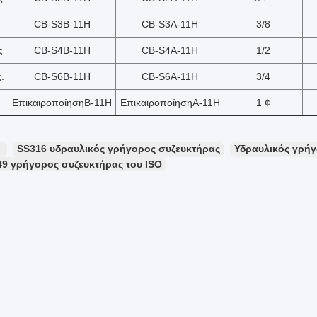
CB-S3
Β
-1
1H
CB-S3
Α
-1
1H
3/8
ς
CB-S4
Β
-1
1H
CB-S4
Α
-1
1H
1/2
.
CB-S6
Β
-1
1H
CB-S6
Α
-1
1H
3/4
Επικαιροποίηση
Β
-1
1H
Επικαιροποίηση
Α
-1
1H
1 ¢
：
SS316 υδραυλικός γρήγορος συζευκτήρας
Υδραυλικός γρήγ
49 γρήγορος συζευκτήρας του ISO