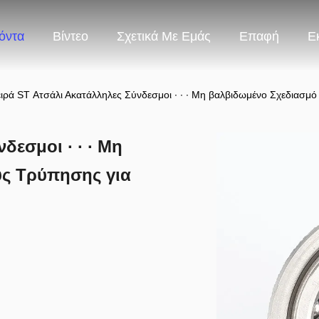
όντα
Βίντεο
Σχετικά Με Εμάς
Επαφή
Ε
ιρά ST Ατσάλι Ακατάλληλες Σύνδεσμοι ∙ ∙ ∙ Μη βαλβιδωμένο Σχεδιασ
δεσμοι ∙ ∙ ∙ Μη
ς Τρύπησης για