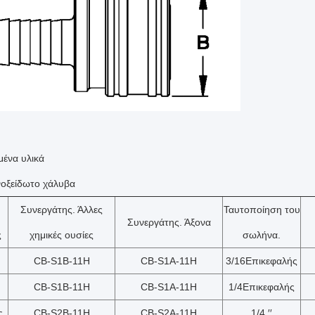
ένα υλικά
οξείδωτο χάλυβα
Συνεργάτης.
Άλλες
Ταυτοποίηση του
Συνεργάτης.
Άξονα
ς
χημικές ουσίες
σωλήνα.
CB-S1
Β
-1
1H
CB-S1
Α
-1
1H
3/16
Επικεφαλής
CB-S1
Β
-1
1H
CB-S1
Α
-1
1H
1/4
Επικεφαλής
ς
CB-S2
Β
-1
1H
CB-S2
Α
-1
1H
1/4 ′′