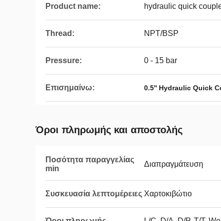
Product name:
hydraulic quick coupl
Thread:
NPT/BSP
Pressure:
0 - 15 bar
Επισημαίνω:
0.5'' Hydraulic Quick 
Όροι πληρωμής και αποστολής
Ποσότητα παραγγελίας
Διαπραγμάτευση
min
Συσκευασία λεπτομέρειες
Χαρτοκιβώτιο
Όροι πληρωμής
L/C, D/A, D/P, T/T, W