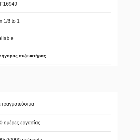
TF16949
m 1/8 to 1
liable
γρήγορος συζευκτήρας
απραγματεύσιμα
0 ημέρες εργασίας
00~20000 pc/month