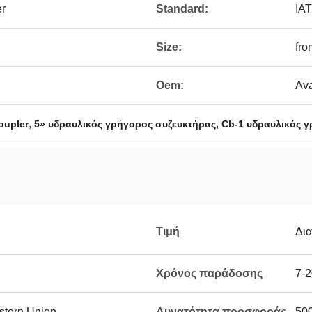
er
Standard:
IA
Size:
fro
Oem:
Ava
,
,
Coupler
5» υδραυλικός γρήγορος συζευκτήρας
Cb-1 υδραυλικός 
Τιμή
Δι
Χρόνος παράδοσης
7-2
estern Union
Δυνατότητα προσφοράς
50