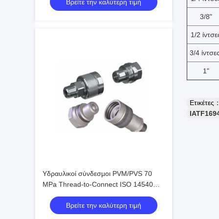
Βρείτε την καλύτερη τιμή
Σπείρωμα
3/8"
1/2 ίντσε
3/4 ίντσες
1"
Ετικέτες
IATF169
Υδραυλικοί σύνδεσμοι PVM/PVS 70
MPa Thread-to-Connect ISO 14540
Υψηλής Πίεσης με Βαλβίδα Κώνου
Βρείτε την καλύτερη τιμή