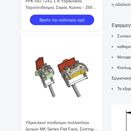
PPK ISO 7241-1 A Υδραυλικός
η αδιάλειπ
Ταχυσύνδεσμος Σειράς Κώνου - 250
Bar Ατσάλινο Κλείδωμα με Μπίλια για
Βρείτε την καλύτερη τιμή
Βαριά Μηχανήματα
Εφαρμογ
Συσκευ
καθαρι
Μεταφ
Κύκλωμ
Εργασιακή
Τα εξα
Υδραυλικοί σύνδεσμοι πολλαπλών
ζευγών MK Series Flat Face, Σύστημα