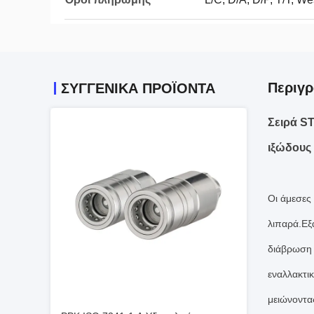
Περιγρ
ΣΥΓΓΕΝΙΚΆ ΠΡΟΪΌΝΤΑ
Σειρά S
ιξώδους
Οι άμεσες
λιπαρά.Εξ
διάβρωση 
εναλλακτι
μειώνοντα