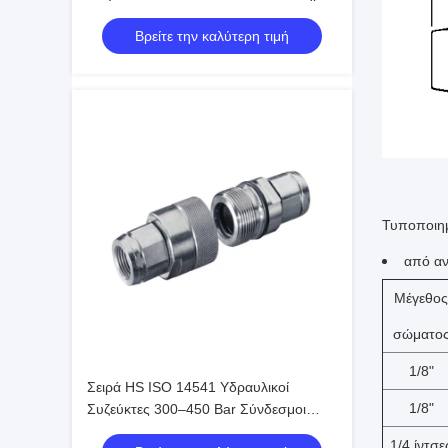
Γρήγορης Σύνδεσης Cam Lock,
Βρείτε την καλύτερη τιμή
Πρότυπο ISO
Τυποποιημ
από αν
Μέγεθος
σώματο
1/8"
Σειρά HS ISO 14541 Υδραυλικοί
1/8"
Συζεύκτες 300–450 Bar Σύνδεσμοι
Βαλβίδας Κώνου Σύνδεσης με
1/4 ίντσε