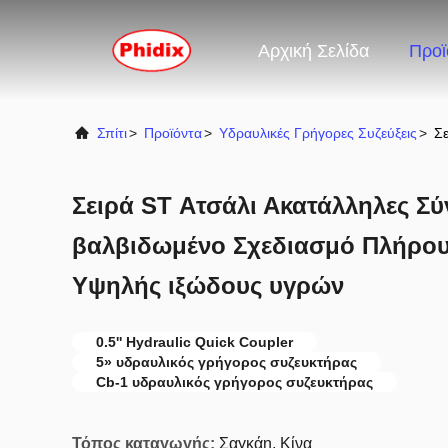
Αρχική Σελίδα
Προϊ
Σπίτι
>
Προϊόντα
>
Υδραυλικές Γρήγορες Συζεύξεις
>
Σε
Σειρά ST Ατσάλι Ακατάλληλες Σύν
βαλβιδωμένο Σχεδιασμό Πλήρου
Υψηλής ιξώδους υγρών
0.5'' Hydraulic Quick Coupler
5» υδραυλικός γρήγορος συζευκτήρας
Cb-1 υδραυλικός γρήγορος συζευκτήρας
Τόπος καταγωγής:
Σαγκάη, Κίνα