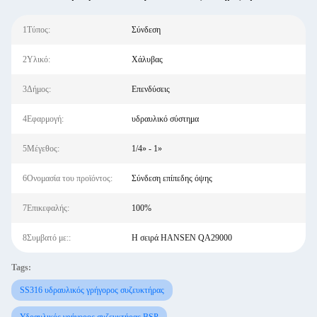
1Τύπος:
Σύνδεση
2Υλικό:
Χάλυβας
3Δήμος:
Επενδύσεις
4Εφαρμογή:
υδραυλικό σύστημα
5Μέγεθος:
1/4» - 1»
6Ονομασία του προϊόντος:
Σύνδεση επίπεδης όψης
7Επικεφαλής:
100%
8Συμβατό με::
Η σειρά HANSEN QA29000
Tags:
SS316 υδραυλικός γρήγορος συζευκτήρας