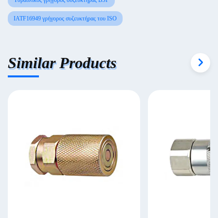
Υδραυλικός γρήγορος συζευκτήρας BSP
IATF16949 γρήγορος συζευκτήρας του ISO
Similar Products