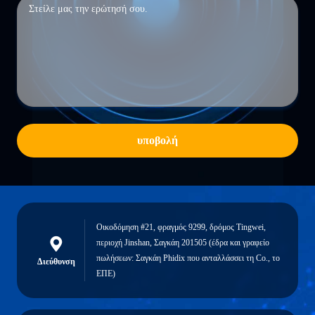
υποβολή
Οικοδόμηση #21, φραγμός 9299, δρόμος Tingwei,
περιοχή Jinshan, Σαγκάη 201505 (έδρα και γραφείο
πωλήσεων: Σαγκάη Phidix που ανταλλάσσει τη Co., το
Διεύθυνση
ΕΠΕ)