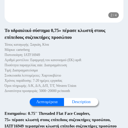
2
/
4
Το υδραυλικό σύστημα 0,75» πέρασε κλωστή στους
επίπεδους συζευκτήρες προσώπου
Τόπος καταγωγής: Σαγκάη, Κίνα
Μάρκα: carterberg
Πιστοποίηση: IATF16949
Αριθμό μοντέλου: Εφαρμογή του κανονισμού (ΕΚ) αριθ.
Ποσότητα παραγγελίας min: Διαπραγμάτευση
Τιμή: Διαπραγματεύσιμα
Συσκευασία λεπτομέρειες: Χαρτοκιβώτιο
Χρόνος παράδοσης: 7-20 ημέρες εργασίας
Όροι πληρωμής: Λ/Κ, Δ/Α, Δ/Π, Τ/Τ, Western Union
Δυνατότητα προσφοράς: 5000~20000 pc/month
Λεπτομέρεια
Description
Επισημαίνω:
0.75'' Threaded Flat Face Couplers
,
75» πέρασε κλωστή στους επίπεδους συζευκτήρες προσώπου
,
IATF16949 περασμένοι κλωστή επίπεδοι συζευκτήρες προσώπου