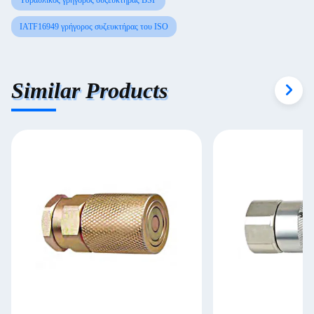
Υδραυλικός γρήγορος συζευκτήρας BSP
IATF16949 γρήγορος συζευκτήρας του ISO
Similar Products