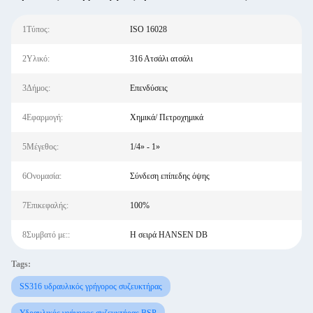
1Τύπος:
ISO 16028
2Υλικό:
316 Ατσάλι ατσάλι
3Δήμος:
Επενδύσεις
4Εφαρμογή:
Χημικά/ Πετροχημικά
5Μέγεθος:
1/4» - 1»
6Ονομασία:
Σύνδεση επίπεδης όψης
7Επικεφαλής:
100%
8Συμβατό με::
Η σειρά HANSEN DB
Tags:
SS316 υδραυλικός γρήγορος συζευκτήρας