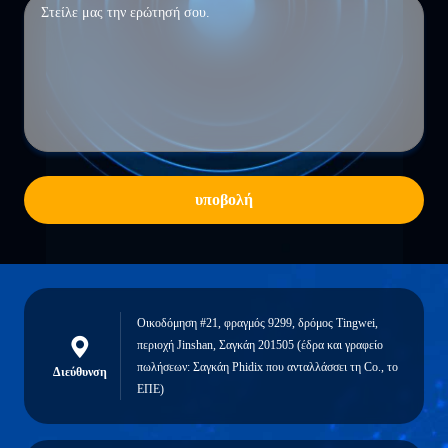
υποβολή
Οικοδόμηση #21, φραγμός 9299, δρόμος Tingwei,
περιοχή Jinshan, Σαγκάη 201505 (έδρα και γραφείο
πωλήσεων: Σαγκάη Phidix που ανταλλάσσει τη Co., το
Διεύθυνση
ΕΠΕ)