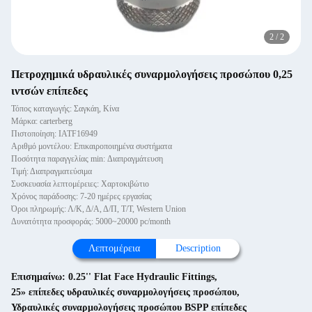
2
/
2
Πετροχημικά υδραυλικές συναρμολογήσεις προσώπου 0,25
ιντσών επίπεδες
Τόπος καταγωγής: Σαγκάη, Κίνα
Μάρκα: carterberg
Πιστοποίηση: IATF16949
Αριθμό μοντέλου: Επικαιροποιημένα συστήματα
Ποσότητα παραγγελίας min: Διαπραγμάτευση
Τιμή: Διαπραγματεύσιμα
Συσκευασία λεπτομέρειες: Χαρτοκιβώτιο
Χρόνος παράδοσης: 7-20 ημέρες εργασίας
Όροι πληρωμής: Λ/Κ, Δ/Α, Δ/Π, Τ/Τ, Western Union
Δυνατότητα προσφοράς: 5000~20000 pc/month
Λεπτομέρεια
Description
Επισημαίνω:
0.25'' Flat Face Hydraulic Fittings
,
25» επίπεδες υδραυλικές συναρμολογήσεις προσώπου
,
Υδραυλικές συναρμολογήσεις προσώπου BSPP επίπεδες