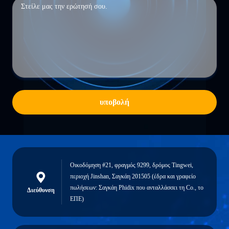
υποβολή
Οικοδόμηση #21, φραγμός 9299, δρόμος Tingwei,
περιοχή Jinshan, Σαγκάη 201505 (έδρα και γραφείο
πωλήσεων: Σαγκάη Phidix που ανταλλάσσει τη Co., το
Διεύθυνση
ΕΠΕ)