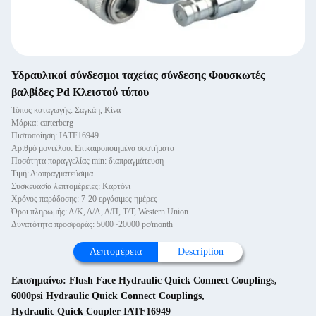
Υδραυλικοί σύνδεσμοι ταχείας σύνδεσης Φουσκωτές
βαλβίδες Pd Κλειστού τύπου
Τόπος καταγωγής: Σαγκάη, Κίνα
Μάρκα: carterberg
Πιστοποίηση: IATF16949
Αριθμό μοντέλου: Επικαιροποιημένα συστήματα
Ποσότητα παραγγελίας min: διαπραγμάτευση
Τιμή: Διαπραγματεύσιμα
Συσκευασία λεπτομέρειες: Καρτόνι
Χρόνος παράδοσης: 7-20 εργάσιμες ημέρες
Όροι πληρωμής: Λ/Κ, Δ/Α, Δ/Π, Τ/Τ, Western Union
Δυνατότητα προσφοράς: 5000~20000 pc/month
Λεπτομέρεια
Description
Επισημαίνω:
Flush Face Hydraulic Quick Connect Couplings
,
6000psi Hydraulic Quick Connect Couplings
,
Hydraulic Quick Coupler IATF16949