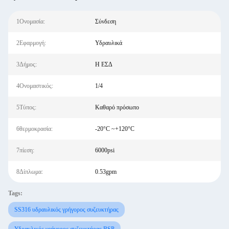
1Ονομασία:
Σύνδεση
2Εφαρμογή:
Υδραυλικά
3Δήμος:
Η ΕΣΔ
4Ονομαστικός:
1/4
5Τύπος:
Καθαρό πρόσωπο
6θερμοκρασία:
-20°C ~+120°C
7πίεση:
6000psi
8Δίπλωμα:
0.53gpm
Tags:
SS316 υδραυλικός γρήγορος συζευκτήρας