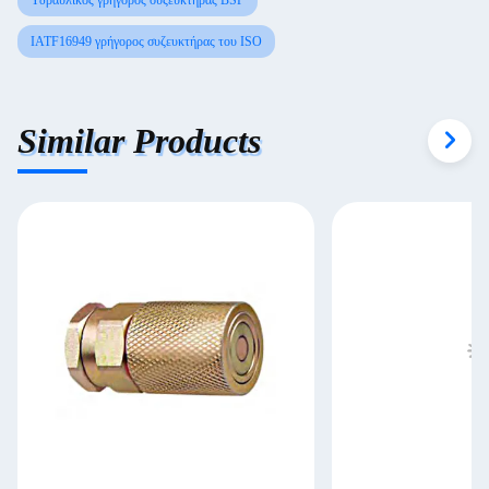
Υδραυλικός γρήγορος συζευκτήρας BSP
IATF16949 γρήγορος συζευκτήρας του ISO
Similar Products