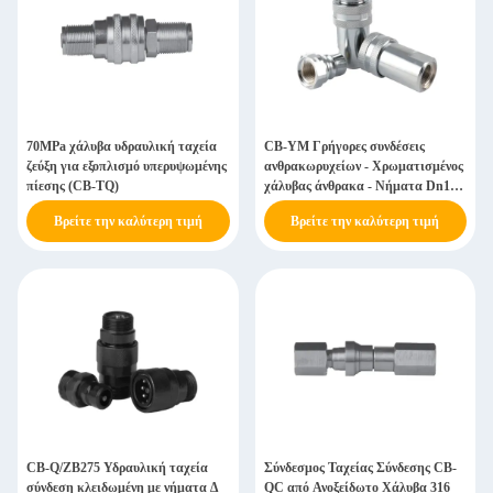
70MPa χάλυβα υδραυλική ταχεία
CB-YM Γρήγορες συνδέσεις
ζεύξη για εξοπλισμό υπερυψωμένης
ανθρακωρυχείων - Χρωματισμένος
πίεσης (CB-TQ)
χάλυβας άνθρακα - Νήματα Dn10-
Dn52
Βρείτε την καλύτερη τιμή
Βρείτε την καλύτερη τιμή
CB-Q/ZB275 Υδραυλική ταχεία
Σύνδεσμος Ταχείας Σύνδεσης CB-
σύνδεση κλειδωμένη με νήματα ∆
QC από Ανοξείδωτο Χάλυβα 316