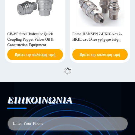
CB-VF Steel Hydraulic Quick
Eaton HANSEN 2-HKIG και 2-
Coupling Poppet Valves Oil &
HKIL ατσάλινο γρήγορο ζεύγη
Construction Equipment
Βρείτε την καλύτερη τιμή
Βρείτε την καλύτερη τιμή
ΕΠΙΚΟΙΝΩΝΙΑ