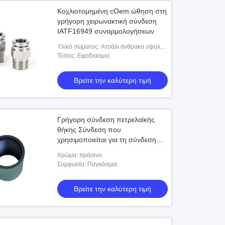
Κοχλιοτομημένη cOem ώθηση στη
γρήγορη χειρωνακτική σύνδεση
IATF16949 συναρμολογήσεων
Υλικό σώματος: Ατσάλι άνθρακα υψηλής
αντοχής με τριβαλαντική επικάλυψη
Τύπος: Εφοδιασμοί
ψευδαργύρου
Βρείτε την καλύτερη τιμή
Γρήγορη σύνδεση πετρελαϊκής
θήκης Σύνδεση που
χρησιμοποιείται για τη σύνδεση
των δύο θήκων
Χρώμα: πράσινο
Συμφωνία: Παγκόσμια
Βρείτε την καλύτερη τιμή