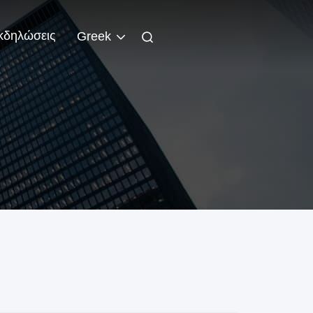
κδηλώσεις
Greek
Ν