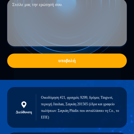
υποβολή
Οικοδόμηση #21, φραγμός 9299, δρόμος Tingwei,
περιοχή Jinshan, Σαγκάη 201505 (έδρα και γραφείο
πωλήσεων: Σαγκάη Phidix που ανταλλάσσει τη Co., το
Διεύθυνση
ΕΠΕ)