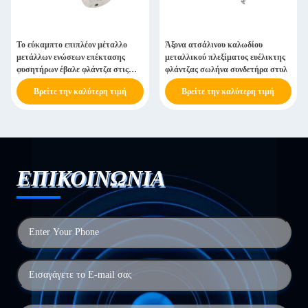
Το εύκαμπτο επιπλέον μέταλλο
Άξονα ατσάλινου καλωδίου
μετάλλων ενώσεων επέκτασης
μεταλλικού πλεξίματος ευέλικτης
φυσητήρων έβαλε φλάντζα στις
φλάντζας σωλήνα συνδετήρα στυλ
πλεγμένες συνδέσεις μανικών
Βρείτε την καλύτερη τιμή
Βρείτε την καλύτερη τιμή
ΕΠΙΚΟΙΝΩΝΙΑ