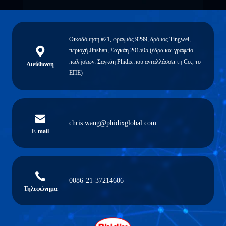
Οικοδόμηση #21, φραγμός 9299, δρόμος Tingwei,
περιοχή Jinshan, Σαγκάη 201505 (έδρα και γραφείο
πωλήσεων: Σαγκάη Phidix που ανταλλάσσει τη Co., το
Διεύθυνση
ΕΠΕ)
chris.wang@phidixglobal.com
E-mail
0086-21-37214606
Τηλεφώνημα